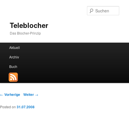
Such
Teleblocher
Das Blocher-Prinzip
Hauptmenü
Aktuell
Zum Inhalt wechseln
Zum sekundären Inhalt wechseln
Archiv
Buch
Beitrags-Navigation
←
Vorherige
Weiter
→
Posted on
31.07.2008