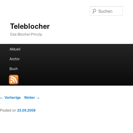
Such
Teleblocher
Das Blocher-Prinzip
Hauptmenü
Aktuell
Zum Inhalt wechseln
Zum sekundären Inhalt wechseln
Archiv
Buch
Beitrags-Navigation
←
Vorherige
Weiter
→
Posted on
25.09.2008