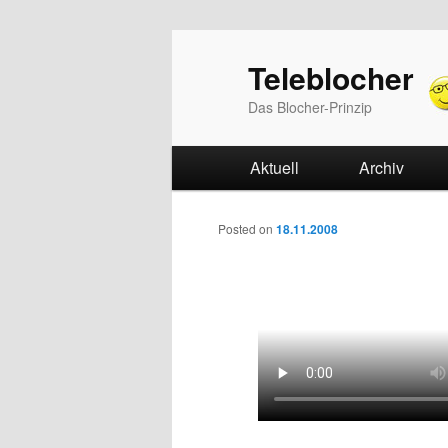
Teleblocher
Das Blocher-Prinzip
Hauptmenü
Aktuell
Zum Inhalt wechseln
Zum sekundären Inhalt w
Archiv
Beitrags-Navigation
Posted on
18.11.2008