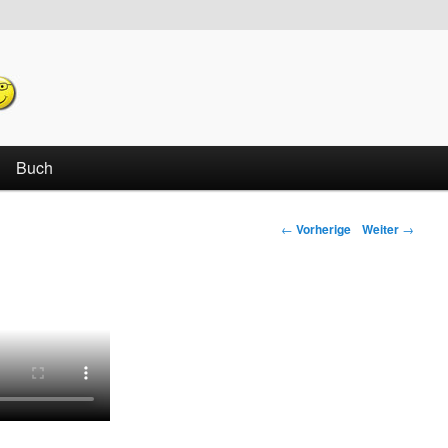
echseln
Buch
←
Vorherige
Weiter
→