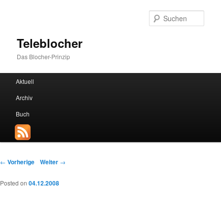
Such
Teleblocher
Das Blocher-Prinzip
Hauptmenü
Aktuell
Zum Inhalt wechseln
Zum sekundären Inhalt wechseln
Archiv
Buch
Beitrags-Navigation
←
Vorherige
Weiter
→
Posted on
04.12.2008