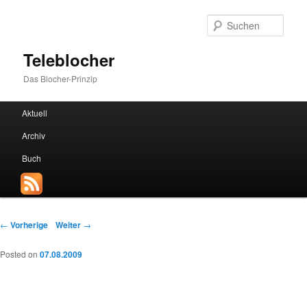
Such
Teleblocher
Das Blocher-Prinzip
Hauptmenü
Aktuell
Zum Inhalt wechseln
Zum sekundären Inhalt wechseln
Archiv
Buch
Beitrags-Navigation
←
Vorherige
Weiter
→
Posted on
07.08.2009