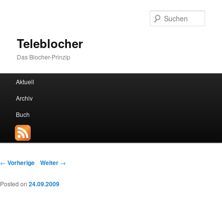
Such
Teleblocher
Das Blocher-Prinzip
Hauptmenü
Aktuell
Zum Inhalt wechseln
Zum sekundären Inhalt wechseln
Archiv
Buch
Beitrags-Navigation
←
Vorherige
Weiter
→
Posted on
24.09.2009