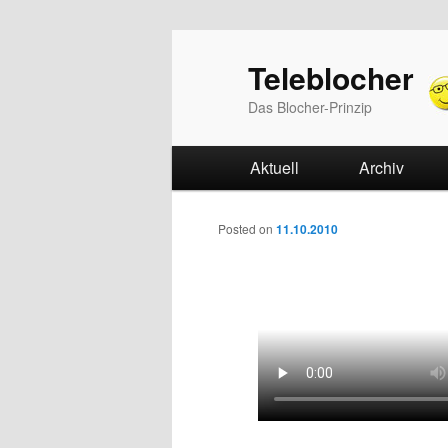
Teleblocher
Das Blocher-Prinzip
Hauptmenü
Aktuell
Zum Inhalt wechseln
Zum sekundären Inhalt w
Archiv
Beitrags-Navigation
Posted on
11.10.2010