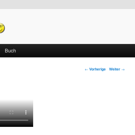
echseln
Buch
←
Vorherige
Weiter
→