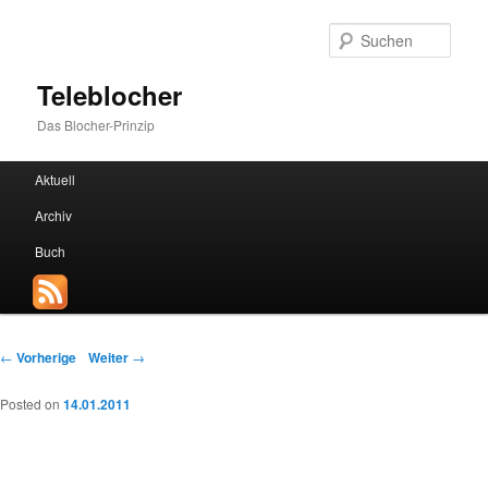
Such
Teleblocher
Das Blocher-Prinzip
Hauptmenü
Aktuell
Zum Inhalt wechseln
Zum sekundären Inhalt wechseln
Archiv
Buch
Beitrags-Navigation
←
Vorherige
Weiter
→
Posted on
14.01.2011