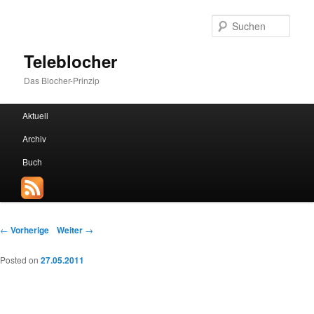
Such
Teleblocher
Das Blocher-Prinzip
Hauptmenü
Aktuell
Zum Inhalt wechseln
Zum sekundären Inhalt wechseln
Archiv
Buch
Beitrags-Navigation
←
Vorherige
Weiter
→
Posted on
27.05.2011