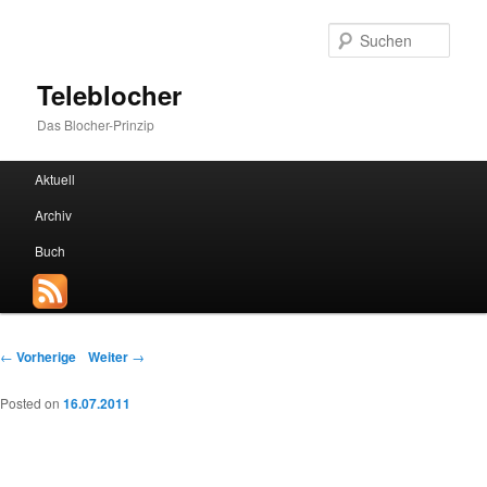
Such
Teleblocher
Das Blocher-Prinzip
Hauptmenü
Aktuell
Zum Inhalt wechseln
Zum sekundären Inhalt wechseln
Archiv
Buch
Beitrags-Navigation
←
Vorherige
Weiter
→
Posted on
16.07.2011