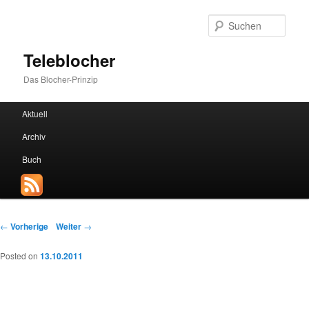
Such
Teleblocher
Das Blocher-Prinzip
Hauptmenü
Aktuell
Zum Inhalt wechseln
Zum sekundären Inhalt wechseln
Archiv
Buch
Beitrags-Navigation
←
Vorherige
Weiter
→
Posted on
13.10.2011