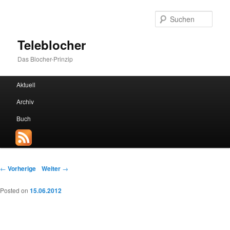
Such
Teleblocher
Das Blocher-Prinzip
Hauptmenü
Aktuell
Zum Inhalt wechseln
Zum sekundären Inhalt wechseln
Archiv
Buch
Beitrags-Navigation
←
Vorherige
Weiter
→
Posted on
15.06.2012