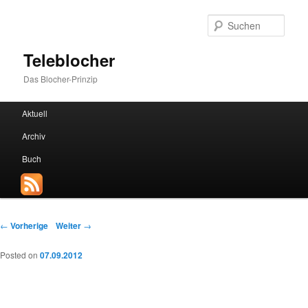
Such
Teleblocher
Das Blocher-Prinzip
Hauptmenü
Aktuell
Zum Inhalt wechseln
Zum sekundären Inhalt wechseln
Archiv
Buch
Beitrags-Navigation
←
Vorherige
Weiter
→
Posted on
07.09.2012