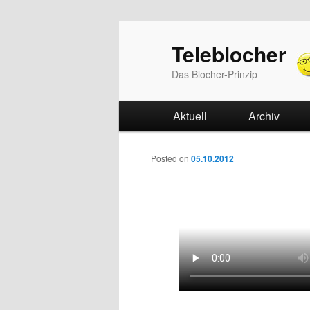
Teleblocher
Das Blocher-Prinzip
Hauptmenü
Aktuell
Zum Inhalt wechseln
Zum sekundären Inhalt w
Archiv
Beitrags-Navigation
Posted on
05.10.2012