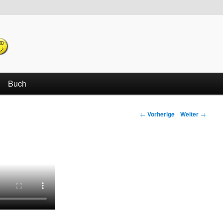
echseln
Buch
←
Vorherige
Weiter
→