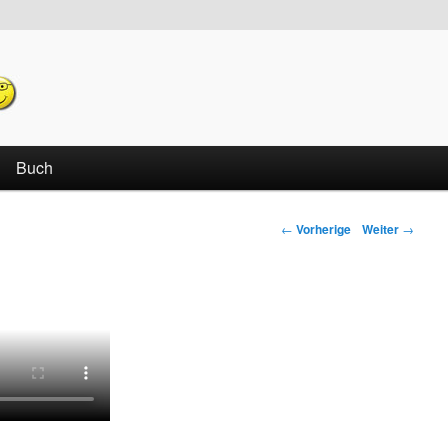
echseln
Buch
←
Vorherige
Weiter
→