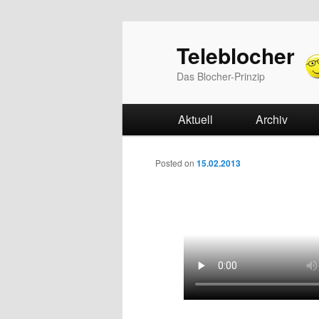
Teleblocher
Das Blocher-Prinzip
Hauptmenü
Aktuell
Zum Inhalt wechseln
Zum sekundären Inhalt w
Archiv
Beitrags-Navigation
Posted on
15.02.2013