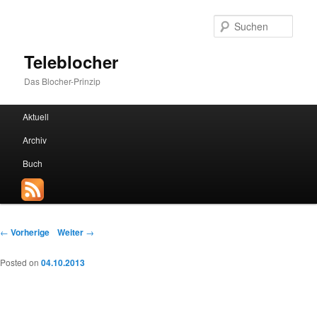
Such
Teleblocher
Das Blocher-Prinzip
Hauptmenü
Aktuell
Zum Inhalt wechseln
Zum sekundären Inhalt wechseln
Archiv
Buch
Beitrags-Navigation
←
Vorherige
Weiter
→
Posted on
04.10.2013