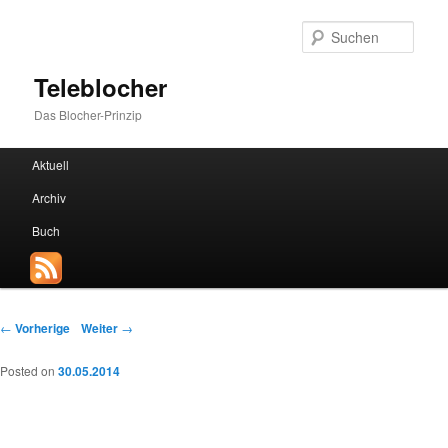
Such
Teleblocher
Das Blocher-Prinzip
Hauptmenü
Aktuell
Zum Inhalt wechseln
Zum sekundären Inhalt wechseln
Archiv
Buch
Beitrags-Navigation
←
Vorherige
Weiter
→
Posted on
30.05.2014