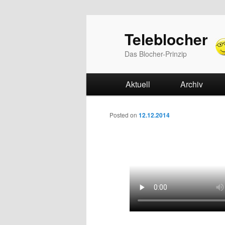
Teleblocher
Das Blocher-Prinzip
Hauptmenü
Aktuell
Zum Inhalt wechseln
Zum sekundären Inhalt w
Archiv
Beitrags-Navigation
Posted on
12.12.2014