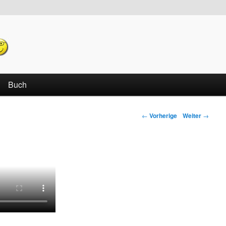
echseln
Buch
←
Vorherige
Weiter
→