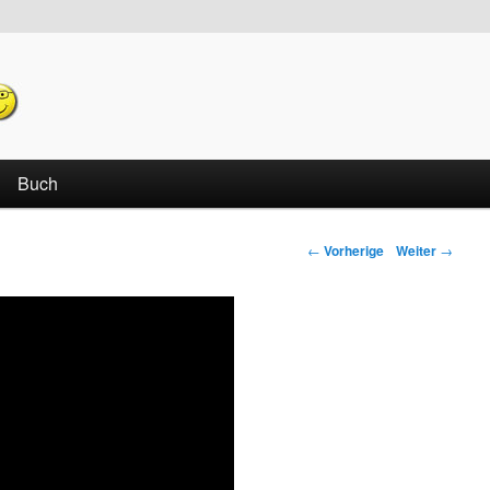
echseln
Buch
←
Vorherige
Weiter
→