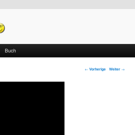
echseln
Buch
←
Vorherige
Weiter
→