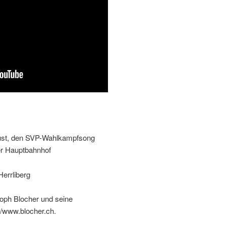
gust, den SVP-Wahlkampfsong
er Hauptbahnhof
errliberg
toph Blocher und seine
//www.blocher.ch.