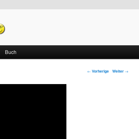
echseln
Buch
←
Vorherige
Weiter
→