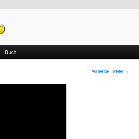
echseln
Buch
←
Vorherige
Weiter
→