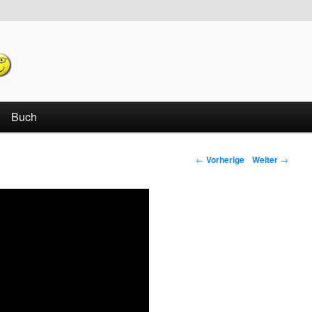
echseln
Buch
←
Vorherige
Weiter
→