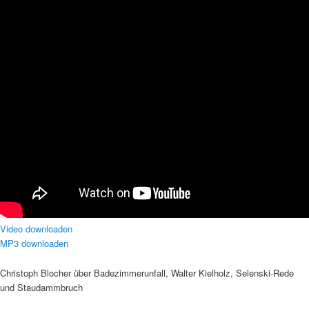
Video downloaden
MP3 downloaden
Christoph Blocher über Badezimmerunfall, Walter Kielholz, Selenski-Rede
und Staudammbruch