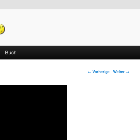
echseln
Buch
←
Vorherige
Weiter
→