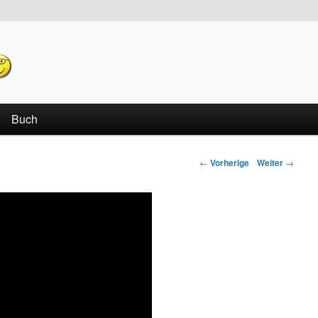
echseln
Buch
←
Vorherige
Weiter
→