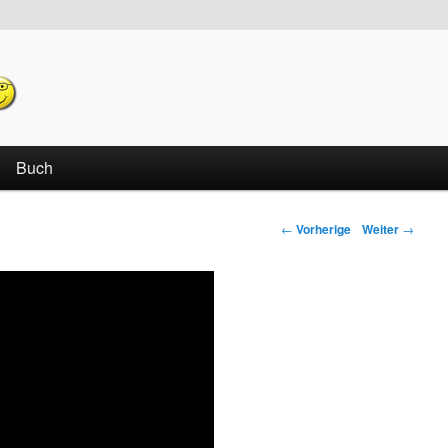
echseln
Buch
←
Vorherige
Weiter
→